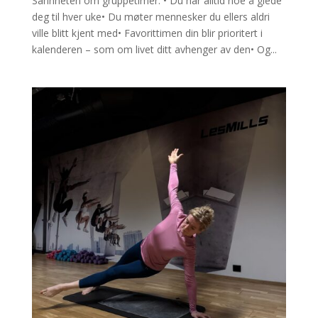
Sannheten om gruppetimer: • Du har alltid noe å glede
deg til hver uke• Du møter mennesker du ellers aldri
ville blitt kjent med• Favorittimen din blir prioritert i
kalenderen – som om livet ditt avhenger av den• Og...