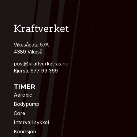
Vikesågata 57A
4389 Vikeså
post@kraftverket-as.no
Kjersti:
977 99 369
TIMER
Aerobic
Bodypump
Core
Intervall sykkel
Kondisjon