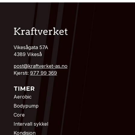
Vikesågata 57A
4389 Vikeså
post@kraftverket-as.no
Kjersti:
977 99 369
TIMER
Aerobic
Bodypump
Core
Intervall sykkel
Kondisjon