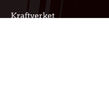
Vikesågata 57A
4389 Vikeså
post@kraftverket-as.no
Kjersti:
977 99 369
TIMER
Aerobic
Bodypump
Core
Intervall sykkel
Kondisjon
Pilates