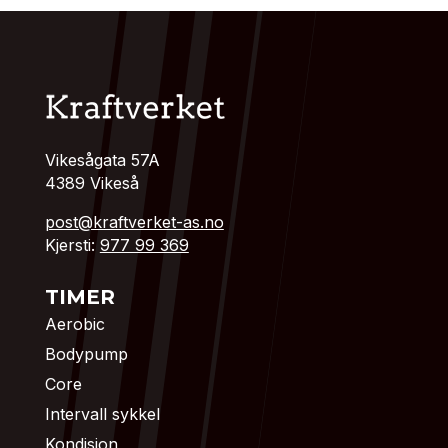
Vikesågata 57A
4389 Vikeså
post@kraftverket-as.no
Kjersti:
977 99 369
TIMER
Aerobic
Bodypump
Core
Intervall sykkel
Kondisjon