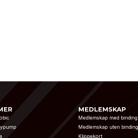
MER
MEDLEMSKAP
obic
Medlemskap med binding
dypump
Medlemskap uten binding
e
Klippekort