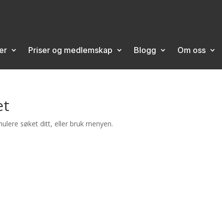
er
Priser og medlemskap
Blogg
Om oss
et
ulere søket ditt, eller bruk menyen.