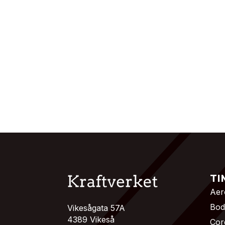
TI
Aer
Bo
Vikesågata 57A
4389 Vikeså
Cor