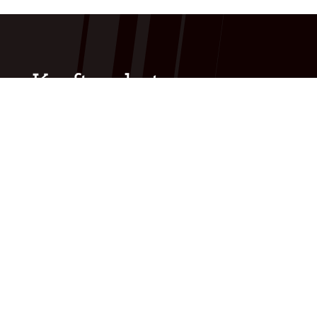
Vikesågata 57A
4389 Vikeså
post@kraftverket-as.no
Kjersti:
977 99 369
TIMER
Aerobic
Bodypump
Core
Intervall sykkel